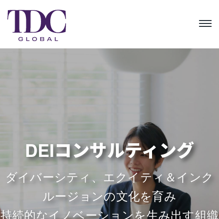
グローバルな知見と実績
DEIコンサルティング
で、アジア太平洋地域の
ダイバーシティ、エクイティ＆インク
ルージョンの文化を育み
DEI（ダイバーシティ、エ
持続的なイノベーションを生み出す組織