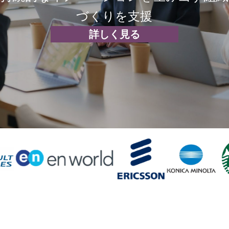
クイティ＆インクルージョ
づくりを支援
ン）
詳しく見る
をリードするコンサルティ
ングファーム
今すぐ無料相談