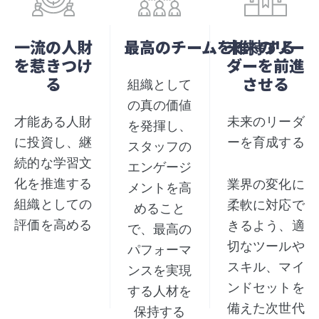
一流の人財
最高のチームを維持する
未来のリー
を惹きつけ
ダーを前進
る
させる
組織として
の真の価値
才能ある人財
未来のリーダ
を発揮し、
に投資し、継
ーを育成する
スタッフの
続的な学習文
エンゲージ
化を推進する
業界の変化に
メントを高
組織としての
柔軟に対応で
めること
評価を高める
きるよう、適
で、最高の
切なツールや
パフォーマ
スキル、マイ
ンスを実現
ンドセットを
する人材を
備えた次世代
保持する