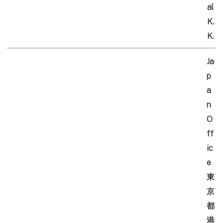
al
K.
K.
Ja
p
a
n
O
ff
ic
e
東
京
都
港