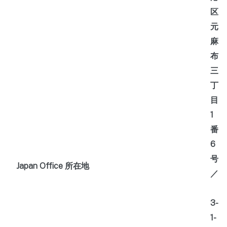
区
元
麻
布
三
丁
目
1
番
6
号
Japan Office 所在地
／
3-
1-