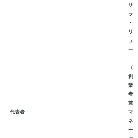
サ
ラ
・
リ
ュ
ー
（
創
業
者
兼
代表者
マ
ネ
ー