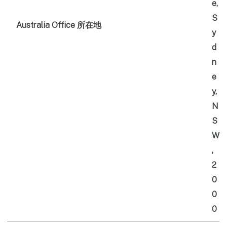
e,
S
Australia Office 所在地
y
d
n
e
y,
N
S
W
,
2
0
0
0