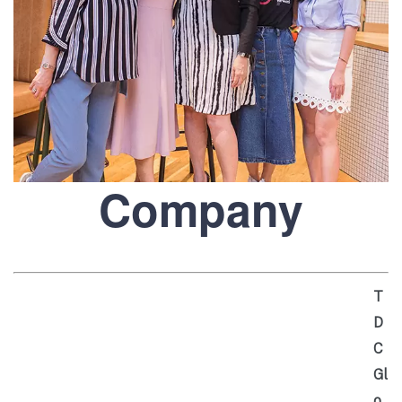
Company
T
D
C
Gl
o