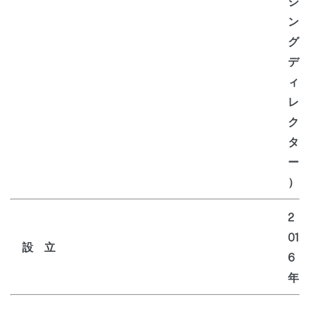
ジ
ン
グ
デ
ィ
レ
ク
タ
ー
）
2
01
設 立
6
年