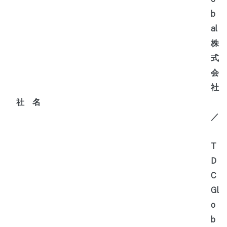
b
al
株
式
会
社
社 名
／
T
D
C
Gl
o
b